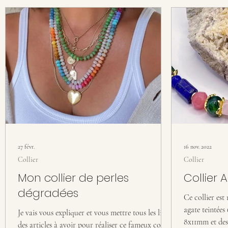
27 févr.
16 nov. 2022
Collier
Collier
Mon collier de perles
Collier 
dégradées
Ce collier est 
agate teintées
Je vais vous expliquer et vous mettre tous les liens
8x11mm et des 
des articles à avoir pour réaliser ce fameux collier