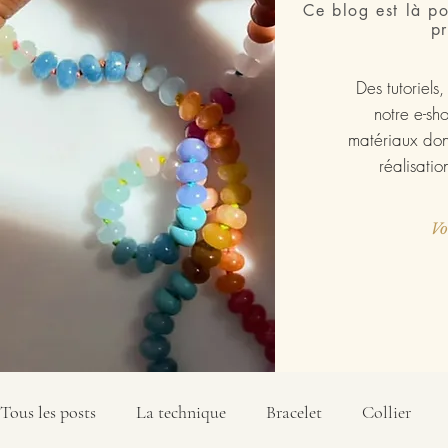
Ce blog est là po
pr
Des tutoriels
notre e-sh
matériaux don
réalisatio
Vo
Tous les posts
La technique
Bracelet
Collier